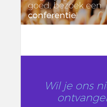
goed, bezoek een
con­fe­ren­tie
!
LEES DIT ARTIKEL
Wil je ons 
ontvangen