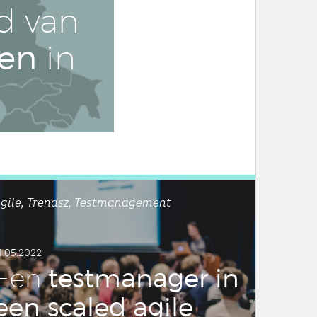
d van
ten
in
gile, Trendsz, Testmanagement
1.05.2022
test­ma­na­ger in
Een
een scaled agile