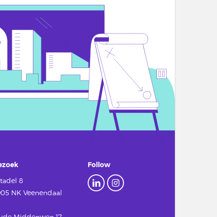
ezoek
Follow
tadel 8
905 NK Veenendaal
ude Middenweg 17