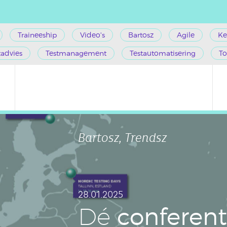
Traineeship
Video's
Bartosz
Agile
Ke
tadvies
Testmanagement
Testautomatisering
To
Bartosz, Trendsz
28.01.2025
con­fe­ren­
Dé