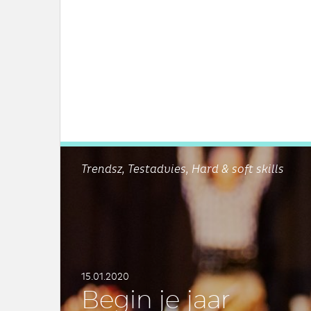
Trendsz, Testadvies, Hard & soft skills
15.01.2020
Begin je jaar