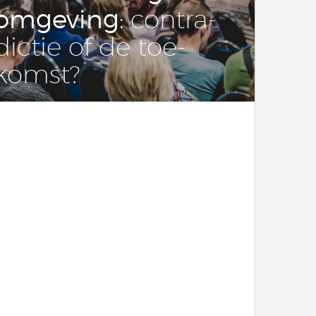
om­ge­ving
: con­tra­
dic­tie of de toe­
komst?