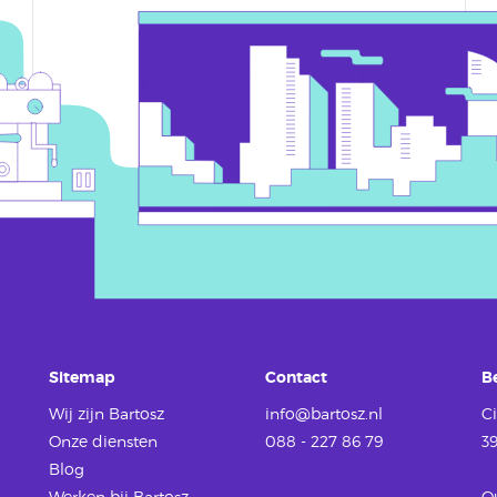
Sitemap
Contact
B
Wij zijn Bartosz
info@bartosz.nl
Ci
Onze diensten
088 - 227 86 79
3
Blog
Werken
bij Bartosz
O