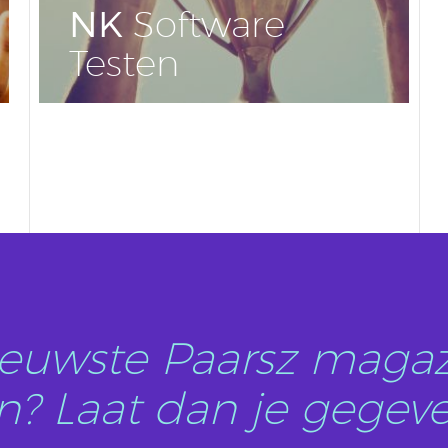
NK
Soft­wa­re
Testen
LEES DIT ARTIKEL
nieuwste Paarsz magaz
? Laat dan je gegeve