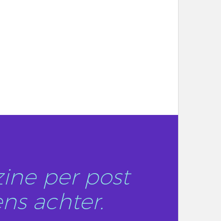
ine per post
ns achter.