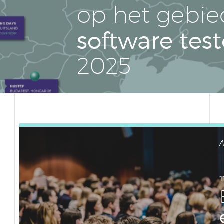
op het gebie
soft­wa­re tes
2025
A
1