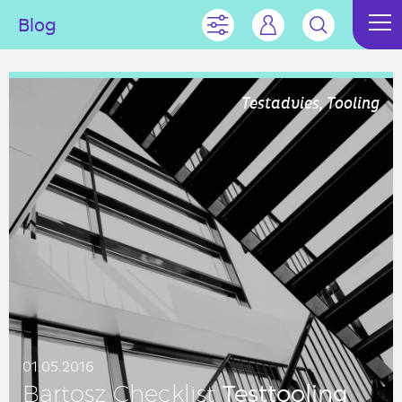
Blog
Testadvies, Tooling
01.05.2016
Test­too­ling
Bartosz Check­list