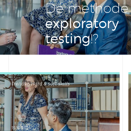
Dé methode 
ex­plo­ra­to­ry
testing
!?
Trendsz, Hard & soft skills
15.10.2021