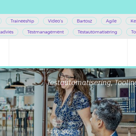
Traineeship
Video's
Bartosz
Agile
Ke
tadvies
Testmanagement
Testautomatisering
To
Testautomatisering, Toolin
14.10.2022