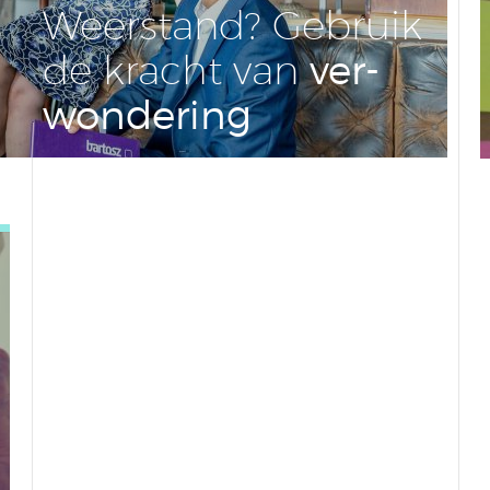
Weer­stand? Gebruik
ver­
de kracht van
won­de­ring