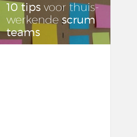
10 tips
voor thuis­
scrum
wer­ken­de
teams
LEES DIT ARTIKEL