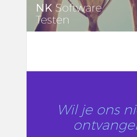
NK
Soft­wa­re
Testen
LEES DIT ARTIKEL
Wil je ons 
ontvangen