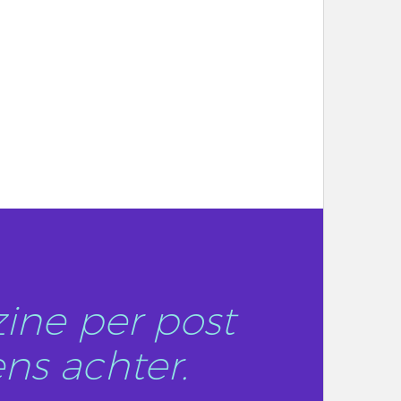
ine per post
ns achter.