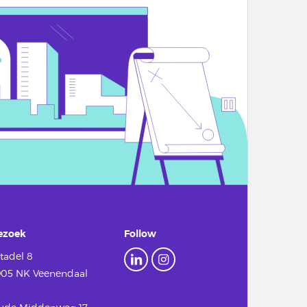
ezoek
Follow
tadel 8
905 NK Veenendaal