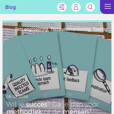
Blog
Test engineering, Testautomatisering, Tooling
08.02.2024
succes
Wil je
? Ga je dan voor
me­tho­diek
mensen
of de
?