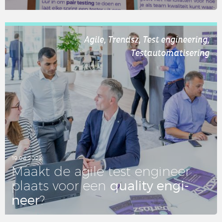
LEES DIT ARTIKEL
Agile, Trendsz, Test engineering,
Testautomatisering
19.04.2022
Maakt de agile test en­gi­neer
quality en­gi­
plaats voor een
neer
?