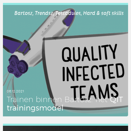
LEES DIT ARTIKEL
Bartosz, Trendsz, Testadvies, Hard & soft skills
06.12.2021
QIT
Trainen binnen Bartosz: het
trai­nings­mo­del
LEES DIT ARTIKEL