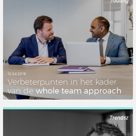
Tooling
12.04.2019
Ver­be­ter­pun­ten in het kader
whole team ap­pro­ach
van de
LEES DIT ARTIKEL
Trendsz