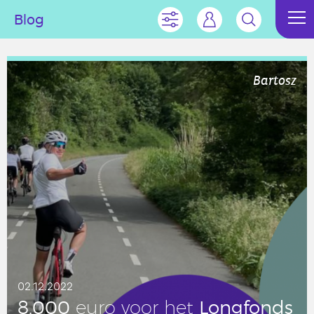
Blog
Bartosz
02.12.2022
8.000
Long­fonds
euro voor het