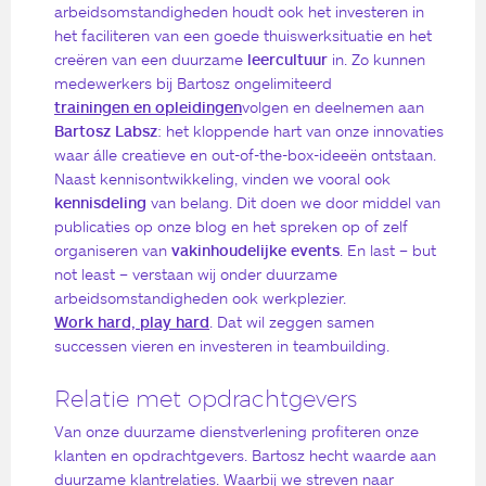
arbeidsomstandigheden houdt ook het investeren in
het faciliteren van een goede thuiswerksituatie en het
creëren van een duurzame
leercultuur
in. Zo kunnen
medewerkers bij Bartosz ongelimiteerd
trainingen en opleidingen
volgen en deelnemen aan
Bartosz Labsz
: het kloppende hart van onze innovaties
waar álle creatieve en out-of-the-box-ideeën ontstaan.
Naast kennisontwikkeling, vinden we vooral ook
kennisdeling
van belang. Dit doen we door middel van
publicaties op onze blog en het spreken op of zelf
organiseren van
vakinhoudelijke events
. En last – but
not least – verstaan wij onder duurzame
arbeidsomstandigheden ook werkplezier.
Work hard, play hard
. Dat wil zeggen samen
successen vieren en investeren in teambuilding.
Relatie met opdrachtgevers
Van onze duurzame dienstverlening profiteren onze
klanten en opdrachtgevers. Bartosz hecht waarde aan
duurzame klantrelaties. Waarbij we streven naar