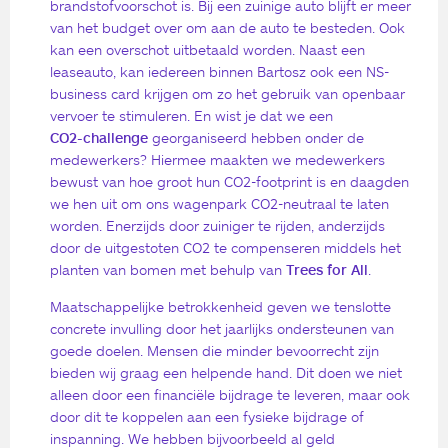
brandstofvoorschot is. Bij een zuinige auto blijft er meer
van het budget over om aan de auto te besteden. Ook
kan een overschot uitbetaald worden. Naast een
leaseauto, kan iedereen binnen Bartosz ook een NS-
business card krijgen om zo het gebruik van openbaar
vervoer te stimuleren. En wist je dat we een
CO2-challenge
georganiseerd hebben onder de
medewerkers? Hiermee maakten we medewerkers
bewust van hoe groot hun CO2-footprint is en daagden
we hen uit om ons wagenpark CO2-neutraal te laten
worden. Enerzijds door zuiniger te rijden, anderzijds
door de uitgestoten CO2 te compenseren middels het
planten van bomen met behulp van
Trees for All
.
Maatschappelijke betrokkenheid geven we tenslotte
concrete invulling door het jaarlijks ondersteunen van
goede doelen. Mensen die minder bevoorrecht zijn
bieden wij graag een helpende hand. Dit doen we niet
alleen door een financiële bijdrage te leveren, maar ook
door dit te koppelen aan een fysieke bijdrage of
inspanning. We hebben bijvoorbeeld al geld