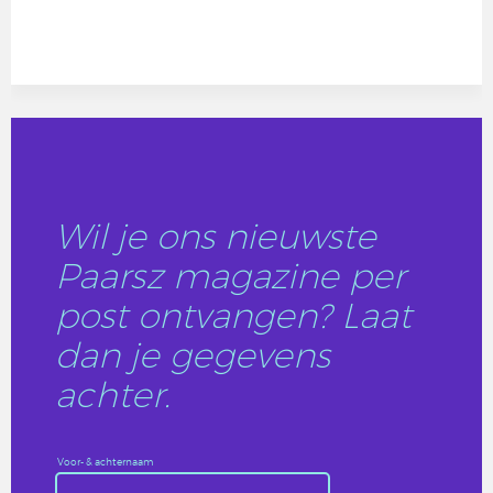
Wil je ons nieuwste
Paarsz magazine per
post ontvangen? Laat
dan je gegevens
achter.
Voor- & achternaam