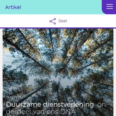
Artikel
Deel
19.07.2021
Duur­za­me dienst­ver­le­ning
: on­
der­deel van ons DNA