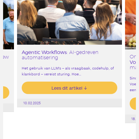
Agentic Workflows
: AI-gedreven
Onz
 New
automatisering
Voe
maa
Het gebruik van LLM’s – als vraagbaak, codehulp, of
klankbord – vereist sturing. Hoe…
Sinds
Voed
Lees dit artikel
een…
10.02.2025
18.0