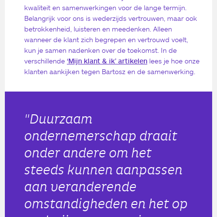
kwaliteit en samenwerkingen voor de lange termijn.
Belangrijk voor ons is wederzijds vertrouwen, maar ook
betrokkenheid, luisteren en meedenken. Alleen
wanneer de klant zich begrepen en vertrouwd voelt,
kun je samen nadenken over de toekomst. In de
verschillende
‘Mijn klant & ik’ artikelen
lees je hoe onze
klanten aankijken tegen Bartosz en de samenwerking.
"Duurzaam
ondernemerschap draait
onder andere om het
steeds kunnen aanpassen
aan veranderende
omstandigheden en het op