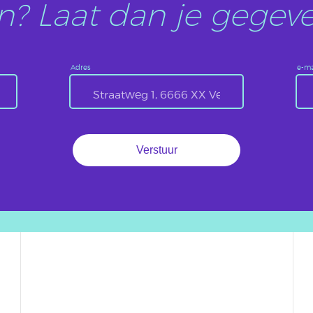
? Laat dan je gegeve
Adres
e-ma