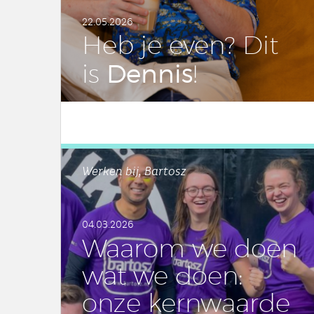
22.05.2026
Heb je even? Dit
Dennis
is
!
LEES DIT ARTIKEL
Werken bij, Bartosz
04.03.2026
Waarom we doen
wat we doen:
onze kern­waar­de