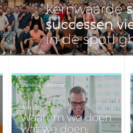
kern­waar­de
suc­ces­sen vi
in de spot­lig
Werken bij, Bartosz
29.04.2026
Waarom we doen
wat we doen: