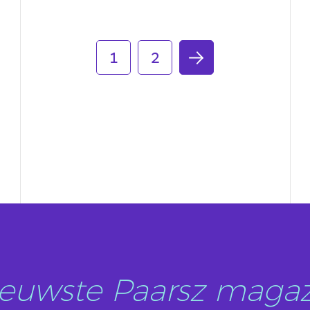
LEES DIT ARTIKEL
1
2
nieuwste Paarsz magaz