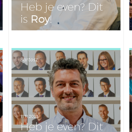
Heb je even? Dit
Roy
is
!
LEES DIT ARTIKEL
Bartosz
11.11.2025
Heb je even? Dit