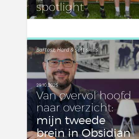
spot­light
LEES DIT ARTIKEL
Bartosz, Hard & soft skills
29.10.2025
Van overvol hoofd
naar over­zicht:
mijn tweede
brein in Ob­si­di­an