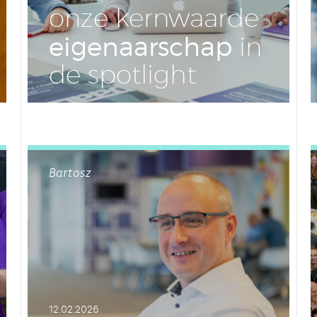
onze kern­waar­de
ei­ge­naar­schap
in
de spot­light
LEES DIT ARTIKEL
Bartosz
12.02.2026