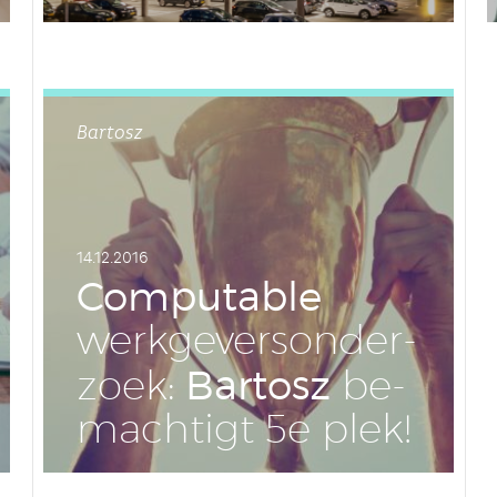
LEES DIT ARTIKEL
Bartosz
14.12.2016
Com­pu­ta­ble
werk­ge­vers­on­der­
Bartosz
zoek:
be­
mach­tigt 5e plek!