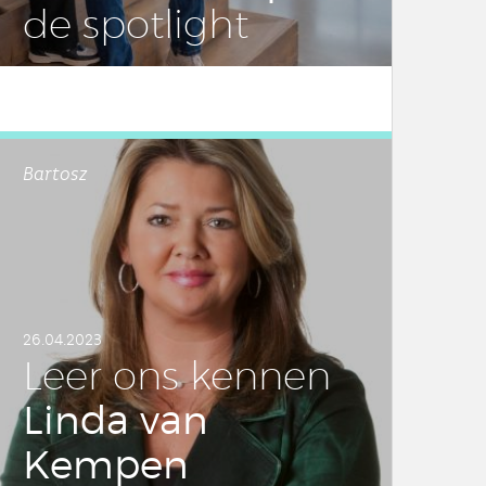
de spot­light
LEES DIT ARTIKEL
Bartosz
26.04.2023
Leer ons kennen
Linda van
Kempen