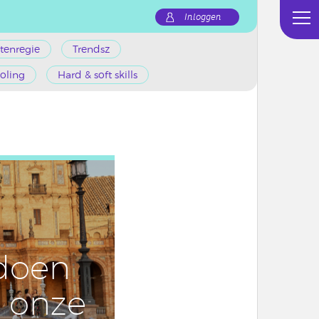
Inloggen
tenregie
Trendsz
oling
Hard & soft skills
doen
 onze