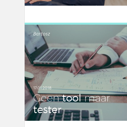
LEES DIT ARTIKEL
Bartosz
17.01.2018
tool
Geen
maar
tester