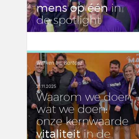
mens op één
in
de spot­light
LEES DIT ARTIKEL
Werken bij, Bartosz
21.11.2025
Waarom we doen
wat we doen:
onze kern­waar­de
vi­ta­li­teit
in de