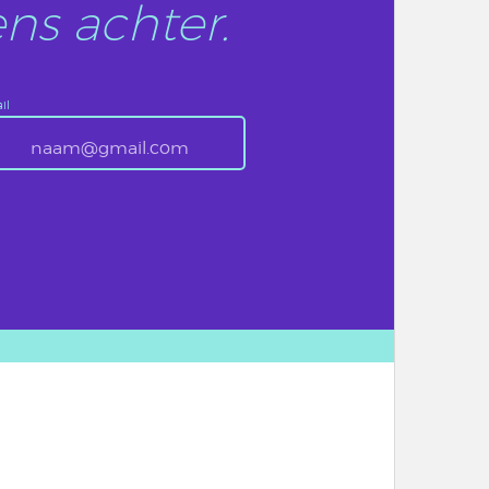
ns achter.
il