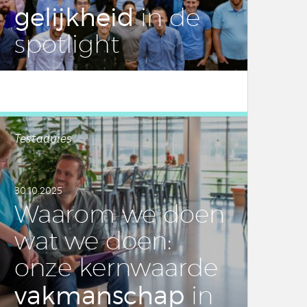
ge­lijk­heid
in de
spot­light
LEES DIT ARTIKEL
Testadvies
30.10.2025
Waarom we doen
wat we doen:
onze kern­waar­de
vak­man­schap
in