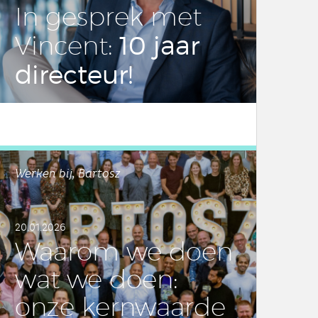
In gesprek met
10 jaar
Vincent:
di­rec­teur!
LEES DIT ARTIKEL
Werken bij, Bartosz
20.01.2026
Waarom we doen
wat we doen:
onze kern­waar­de