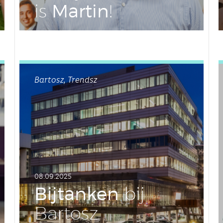
Martin
is
!
LEES DIT ARTIKEL
Bartosz, Trendsz
08.09.2025
Bij­tan­ken
bij
Bartosz