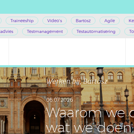
Traineeship
Video's
Bartosz
Agile
Ke
tadvies
Testmanagement
Testautomatisering
To
Werken bij, Bartosz
06.07.2026
Waarom we 
wat we doen: