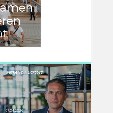
samen
eren
ht
Werken bij, Bartosz
07.04.2026