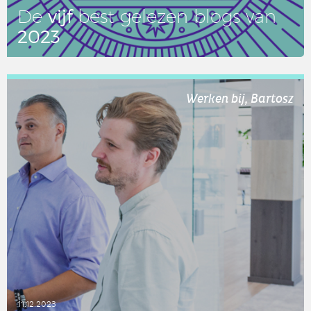
vijf
De
best gelezen blogs van
2023
LEES DIT ARTIKEL
Werken bij, Bartosz
11.12.2023