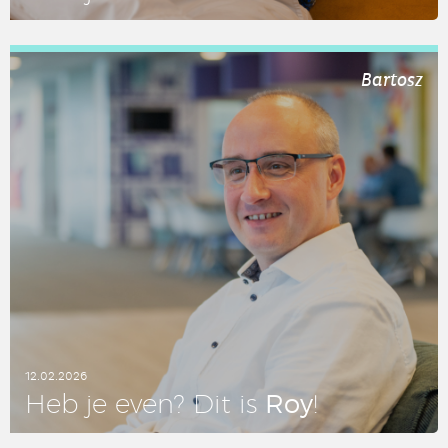
LEES DIT ARTIKEL
Bartosz
12.02.2026
Roy
Heb je even? Dit is
!