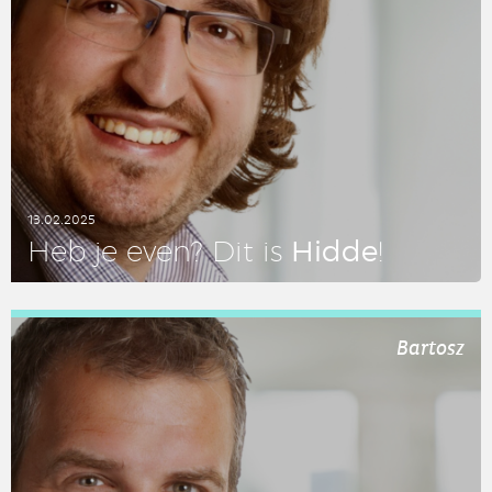
13.02.2025
Hidde
Heb je even? Dit is
!
LEES DIT ARTIKEL
Bartosz