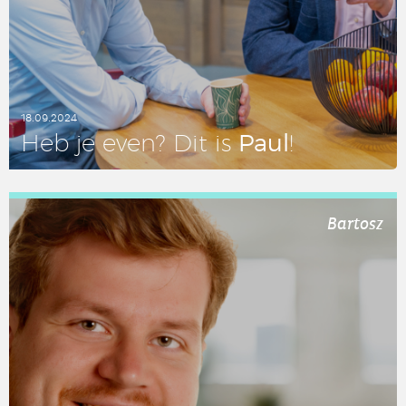
18.09.2024
Paul
Heb je even? Dit is
!
LEES DIT ARTIKEL
Bartosz