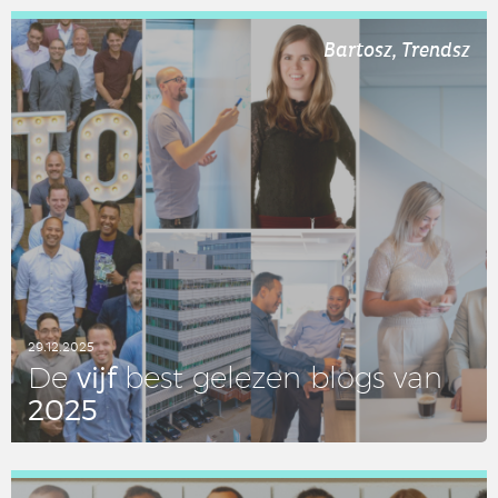
LEES DIT ARTIKEL
Bartosz, Trendsz
29.12.2025
vijf
De
best gelezen blogs van
2025
LEES DIT ARTIKEL