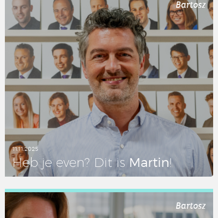
Bartosz
11.11.2025
Martin
Heb je even? Dit is
!
LEES DIT ARTIKEL
Bartosz