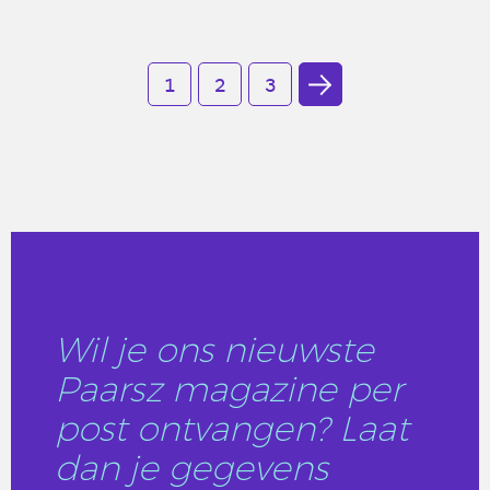
LEES DIT ARTIKEL
1
2
3
Wil je ons nieuwste
Paarsz magazine per
post ontvangen? Laat
dan je gegevens