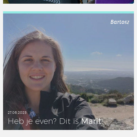
LEES DIT ARTIKEL
Bartosz
27.06.2023
Marit
Heb je even? Dit is
!