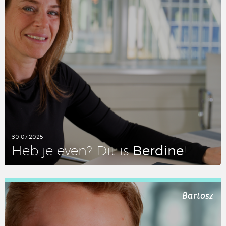
30.07.2025
Berdine
Heb je even? Dit is
!
LEES DIT ARTIKEL
Bartosz