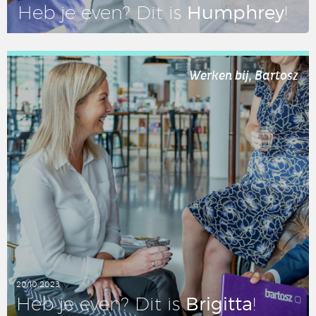
Humphrey
Heb je even? Dit is
!
LEES DIT ARTIKEL
Werken bij, Bartosz
20.10.2023
Bri­git­ta
Heb je even? Dit is
!