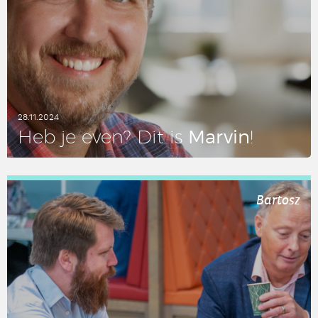
28.11.2024
Marvin
Heb je even? Dit is
!
LEES DIT ARTIKEL
Bartosz