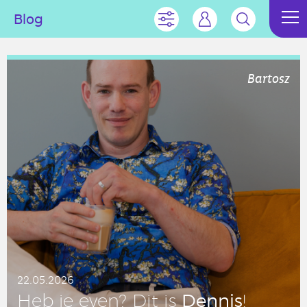
Blog
Bartosz
22.05.2026
Dennis
Heb je even? Dit is
!